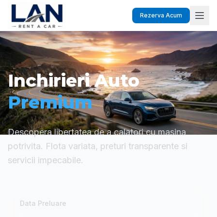
Rezerva Acum
Inchirieri Auto
Premium
Descopera libertatea de a calatori cu masina
potrivita. Flota variata, preturi transparente si
servicii impecabile.
Data Preluare